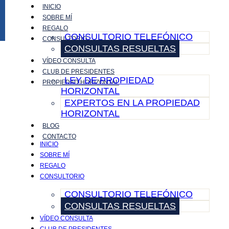
INICIO
Ir
SOBRE MÍ
al
REGALO
contenido
CONSULTORIO TELEFÓNICO
CONSULTORIO
CONSULTAS RESUELTAS
VÍDEO CONSULTA
CLUB DE PRESIDENTES
LEY DE PROPIEDAD
PROPIEDAD HORIZONTAL
HORIZONTAL
EXPERTOS EN LA PROPIEDAD
HORIZONTAL
BLOG
CONTACTO
INICIO
SOBRE MÍ
REGALO
CONSULTORIO
CONSULTORIO TELEFÓNICO
CONSULTAS RESUELTAS
VÍDEO CONSULTA