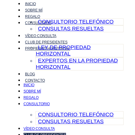
INICIO
Ir
SOBRE MÍ
al
REGALO
contenido
CONSULTORIO TELEFÓNICO
CONSULTORIO
CONSULTAS RESUELTAS
VÍDEO CONSULTA
CLUB DE PRESIDENTES
LEY DE PROPIEDAD
PROPIEDAD HORIZONTAL
HORIZONTAL
EXPERTOS EN LA PROPIEDAD
HORIZONTAL
BLOG
CONTACTO
INICIO
SOBRE MÍ
REGALO
CONSULTORIO
CONSULTORIO TELEFÓNICO
CONSULTAS RESUELTAS
VÍDEO CONSULTA