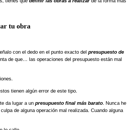
as, tienes que
definir las obras a realizar
de la forma más
tar tu obra
ñalo con el dedo en el punto exacto del
presupuesto de
enta de que… las operaciones del presupuesto están mal
iones.
tos tienen algún error de este tipo.
te da lugar a un
presupuesto final más barato
. Nunca he
culpa de alguna operación mal realizada. Cuando alguna
 lo callo.