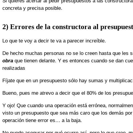
Si quieres acertar al pedir presupuestos a las constructor
concreta y precisa posible.
2) Errores
de la constructora al presupues
Lo que te voy a decir te va a parecer increíble.
De hecho muchas personas no se lo creen hasta que les se
obra
que tienen delante. Y es entonces cuando se dan cu
realizadas
Fíjate que en un presupuesto sólo hay sumas y multiplicac
Bueno, pues me atrevo a decir que el 80% de los presupues
Y ojo! Que cuando una operación está errónea, normalmen
visto un presupuesto que sea más caro que los demás por 
operación tiene error es… a la baja.
No puedo asegurar por qué ocurre así, pero lo que creo, me