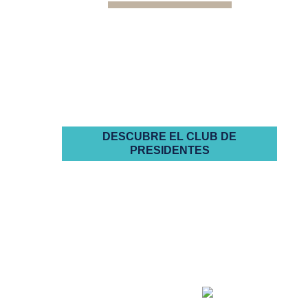
La primera comunidad exclusiva
para presidentes de comunidades
de propietarios autogestionadas
DESCUBRE EL CLUB DE
PRESIDENTES
la buena administración
empieza por