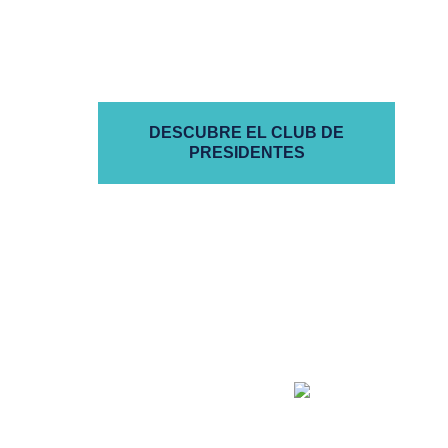
autogestionadas
DESCUBRE EL CLUB DE
PRESIDENTES
la buena administración
empieza por