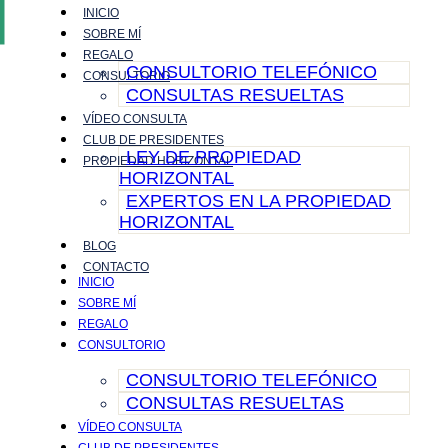
INICIO
Ir
SOBRE MÍ
al
REGALO
contenido
CONSULTORIO TELEFÓNICO
CONSULTORIO
CONSULTAS RESUELTAS
VÍDEO CONSULTA
CLUB DE PRESIDENTES
LEY DE PROPIEDAD
PROPIEDAD HORIZONTAL
HORIZONTAL
EXPERTOS EN LA PROPIEDAD
HORIZONTAL
BLOG
CONTACTO
INICIO
SOBRE MÍ
REGALO
CONSULTORIO
CONSULTORIO TELEFÓNICO
CONSULTAS RESUELTAS
VÍDEO CONSULTA