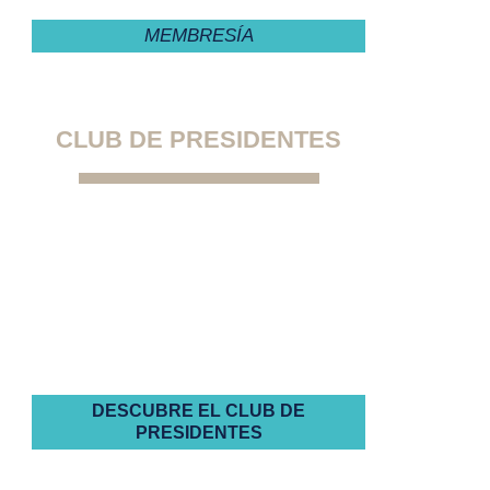
MEMBRESÍA
CLUB DE PRESIDENTES
La primera comunidad
exclusiva para presidentes de
comunidades de propietarios
autogestionadas
DESCUBRE EL CLUB DE
PRESIDENTES