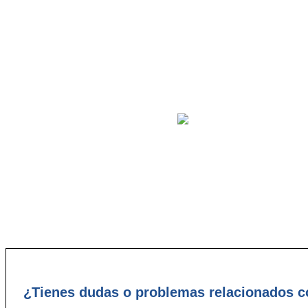
la buena
administración
empieza por
¿Tienes dudas o problemas relacionados co