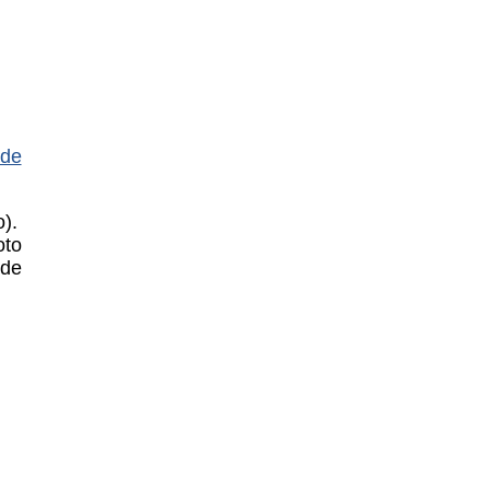
 de
).
oto
 de