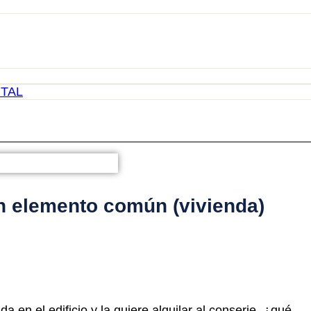
TAL
un elemento común (vivienda)
a en el edificio y la quiere alquilar al conserje, ¿qué