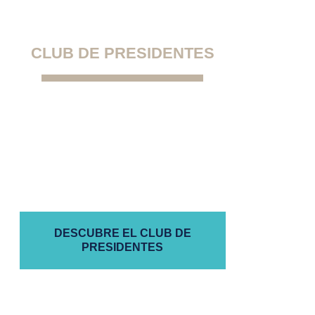
CLUB DE PRESIDENTES
La primera comunidad
exclusiva para presidentes de
comunidades de propietarios
autogestionadas
DESCUBRE EL CLUB DE
PRESIDENTES