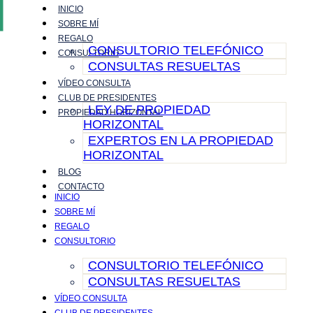
INICIO
Ir
SOBRE MÍ
al
REGALO
contenido
CONSULTORIO TELEFÓNICO
CONSULTORIO
CONSULTAS RESUELTAS
VÍDEO CONSULTA
CLUB DE PRESIDENTES
LEY DE PROPIEDAD
PROPIEDAD HORIZONTAL
HORIZONTAL
EXPERTOS EN LA PROPIEDAD
HORIZONTAL
BLOG
CONTACTO
INICIO
SOBRE MÍ
REGALO
CONSULTORIO
CONSULTORIO TELEFÓNICO
CONSULTAS RESUELTAS
VÍDEO CONSULTA