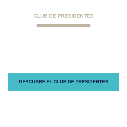
CLUB DE PRESIDENTES
La primera comunidad exclusiva para
presidentes de comunidades de
propietarios autogestionadas
DESCUBRE EL CLUB DE PRESIDENTES