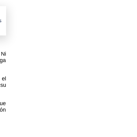
s
 Ni
nga
 el
 su
que
ión