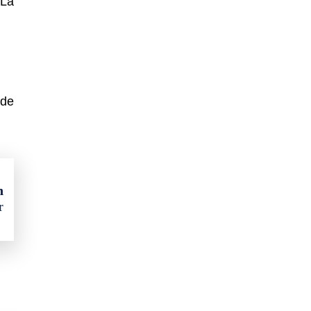
 La
 de
n
r