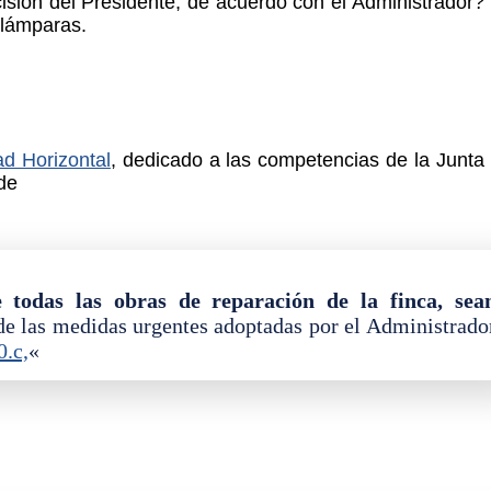
cisión del Presidente, de acuerdo con el Administrador?
 lámparas.
ad Horizontal
, dedicado a las competencias de la Junta
de
 todas las obras de reparación de la finca, sea
 de las medidas urgentes adoptadas por el Administrado
0.c,
«