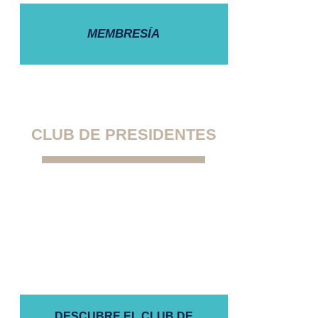
MEMBRESÍA
CLUB DE PRESIDENTES
La primera comunidad
exclusiva para presidentes de
comunidades de propietarios
autogestionadas
DESCUBRE EL CLUB DE