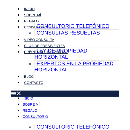
INICIO
SOBRE MÍ
REGALO
CONSULTORIO TELEFÓNICO
CONSULTORIO
CONSULTAS RESUELTAS
VÍDEO CONSULTA
CLUB DE PRESIDENTES
LEY DE PROPIEDAD
PROPIEDAD HORIZONTAL
HORIZONTAL
EXPERTOS EN LA PROPIEDAD
HORIZONTAL
BLOG
CONTACTO
INICIO
SOBRE MÍ
REGALO
CONSULTORIO
CONSULTORIO TELEFÓNICO