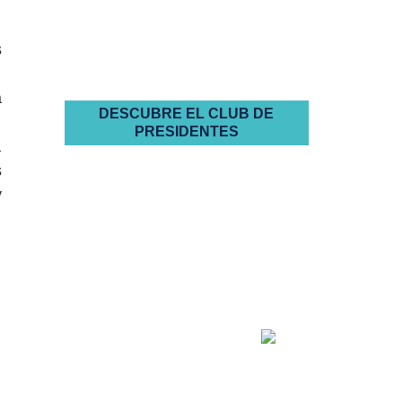
propietarios
autogestionadas
s
a
DESCUBRE EL CLUB DE
PRESIDENTES
a
s
y
la buena
administración
empieza por