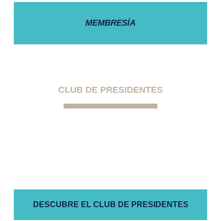
MEMBRESÍA
CLUB DE PRESIDENTES
La primera comunidad exclusiva para
presidentes de comunidades de
propietarios autogestionadas
DESCUBRE EL CLUB DE PRESIDENTES