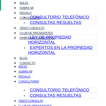
INICIO
Ir
SOBRE MÍ
al
REGALO
contenido
CONSULTORIO TELEFÓNICO
CONSULTORIO
CONSULTAS RESUELTAS
VÍDEO CONSULTA
CLUB DE PRESIDENTES
LEY DE PROPIEDAD
PROPIEDAD HORIZONTAL
HORIZONTAL
EXPERTOS EN LA PROPIEDAD
HORIZONTAL
BLOG
CONTACTO
INICIO
SOBRE MÍ
REGALO
CONSULTORIO
CONSULTORIO TELEFÓNICO
CONSULTAS RESUELTAS
VÍDEO CONSULTA