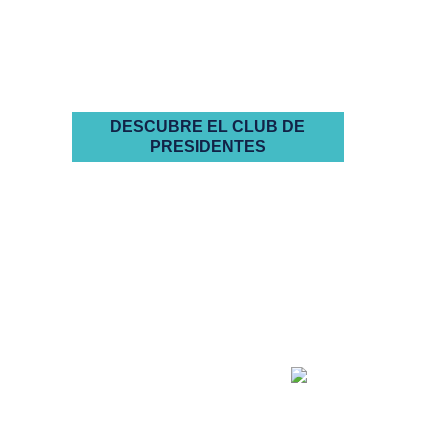
propietarios
autogestionadas
DESCUBRE EL CLUB DE
PRESIDENTES
la buena
administración
empieza por