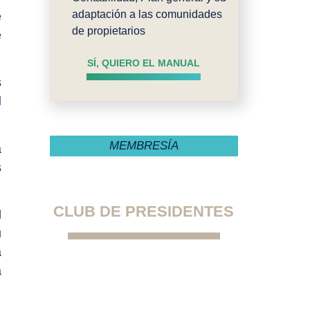
adaptación a las comunidades
e
de propietarios
e
SÍ, QUIERO EL MANUAL
s
l
MEMBRESÍA
a
s
CLUB DE PRESIDENTES
l
u
a
La primera comunidad
a
exclusiva para presidentes
de comunidades de