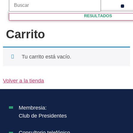
VÍDE
CLUB
PROPI
RESULTADOS
Carrito
Tu carrito está vacío.
Volver a la tienda
Membresia:
Club de Presidentes
Consultorio telefónico